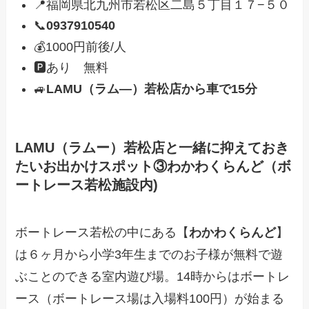
📍福岡県北九州市若松区二島５丁目１７−５０
📞
0937910540
💰1000円前後/人
🅿️あり 無料
🚙
LAMU（ラム―）若松店から車で15分
LAMU（ラムー）若松店と一緒に抑えておき
たいお出かけスポット③わかわくらんど（ボ
ートレース若松施設内)
ボートレース若松の中にある【
わかわくらんど
】
は６ヶ月から小学3年生までのお子様が無料で遊
ぶことのできる室内遊び場。14時からはボートレ
ース（ボートレース場は入場料100円）が始まる