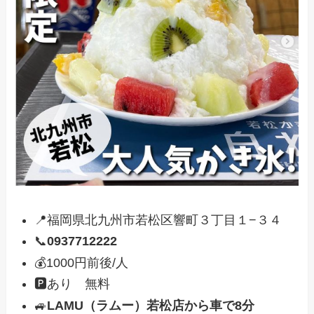
📍福岡県北九州市若松区響町３丁目１−３４
📞
0937712222
💰1000円前後/人
🅿️あり 無料
🚙
LAMU（ラムー）若松店から車で8分